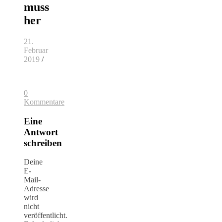
muss
her
21.
Februar
2019
/
0
Kommentare
Eine
Antwort
schreiben
Deine
E-
Mail-
Adresse
wird
nicht
veröffentlicht.