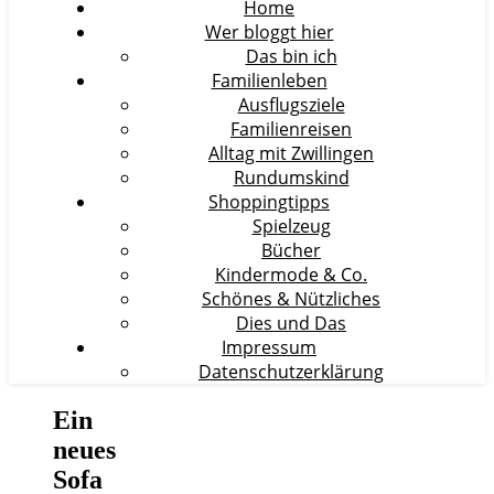
Home
Wer bloggt hier
Das bin ich
Familienleben
Ausflugsziele
Familienreisen
Alltag mit Zwillingen
Rundumskind
Shoppingtipps
Spielzeug
Bücher
Kindermode & Co.
Schönes & Nützliches
Dies und Das
Impressum
Datenschutzerklärung
Ein
neues
Sofa