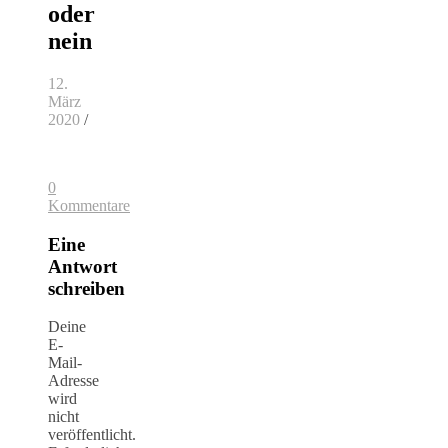
oder
nein
12.
März
2020
/
0
Kommentare
Eine
Antwort
schreiben
Deine
E-
Mail-
Adresse
wird
nicht
veröffentlicht.