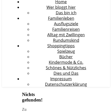
Home
Wer bloggt hier
Das bin ich
Familienleben
Ausflugsziele
Familienreisen
Alltag mit Zwillingen
Rundumskind
Shoppingtipps
Spielzeug
Bücher
Kindermode & Co.
Schönes & Nützliches
Dies und Das
Impressum
Datenschutzerklärung
Nichts
gefunden!
Zu