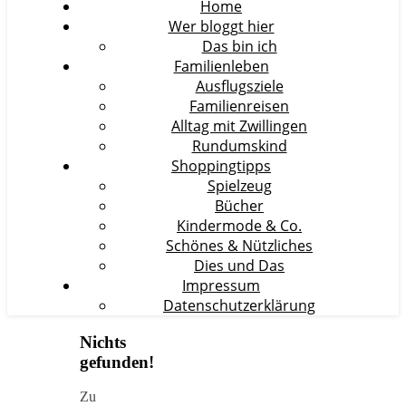
Home
Wer bloggt hier
Das bin ich
Familienleben
Ausflugsziele
Familienreisen
Alltag mit Zwillingen
Rundumskind
Shoppingtipps
Spielzeug
Bücher
Kindermode & Co.
Schönes & Nützliches
Dies und Das
Impressum
Datenschutzerklärung
Nichts
gefunden!
Zu