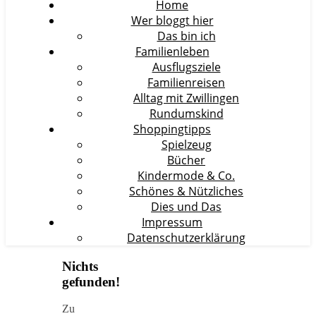
Home
Wer bloggt hier
Das bin ich
Familienleben
Ausflugsziele
Familienreisen
Alltag mit Zwillingen
Rundumskind
Shoppingtipps
Spielzeug
Bücher
Kindermode & Co.
Schönes & Nützliches
Dies und Das
Impressum
Datenschutzerklärung
Nichts
gefunden!
Zu