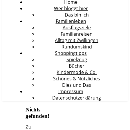
Home
Wer bloggt hier
Das bin ich
Familienleben
Ausflugsziele
Familienreisen
Alltag mit Zwillingen
Rundumskind
Shoppingtipps
Spielzeug
Bücher
Kindermode & Co.
Schönes & Nützliches
Dies und Das
Impressum
Datenschutzerklärung
Nichts
gefunden!
Zu