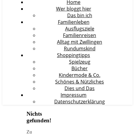
Home
Wer bloggt hier
Das bin ich
Familienleben
Ausflugsziele
Familienreisen
Alltag mit Zwillingen
Rundumskind
Shoppingtipps
Spielzeug
Bücher
Kindermode & Co.
Schönes & Nützliches
Dies und Das
Impressum
Datenschutzerklärung
Nichts
gefunden!
Zu