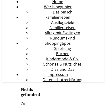
Home
Wer bloggt hier
Das bin ich
Familienleben
Ausflugsziele
Familienreisen
Alltag mit Zwillingen
Rundumskind
Shoppingtipps
Spielzeug
Bücher
Kindermode & Co.
Schönes & Nützliches
Dies und Das
Impressum
Datenschutzerklärung
Nichts
gefunden!
Zu