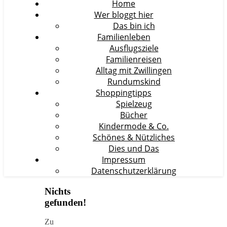
Home
Wer bloggt hier
Das bin ich
Familienleben
Ausflugsziele
Familienreisen
Alltag mit Zwillingen
Rundumskind
Shoppingtipps
Spielzeug
Bücher
Kindermode & Co.
Schönes & Nützliches
Dies und Das
Impressum
Datenschutzerklärung
Nichts
gefunden!
Zu