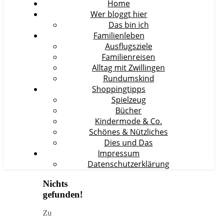
Home
Wer bloggt hier
Das bin ich
Familienleben
Ausflugsziele
Familienreisen
Alltag mit Zwillingen
Rundumskind
Shoppingtipps
Spielzeug
Bücher
Kindermode & Co.
Schönes & Nützliches
Dies und Das
Impressum
Datenschutzerklärung
Nichts
gefunden!
Zu