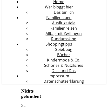
Home
Wer bloggt hier
Das bin ich
Familienleben
Ausflugsziele
Familienreisen
Alltag mit Zwillingen
Rundumskind
Shoppingtipps
Spielzeug
Bücher
Kindermode & Co.
Schönes & Nützliches
Dies und Das
Impressum
Datenschutzerklärung
Nichts
gefunden!
Zu