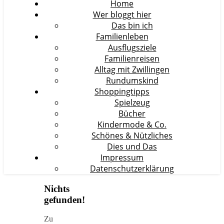
Home
Wer bloggt hier
Das bin ich
Familienleben
Ausflugsziele
Familienreisen
Alltag mit Zwillingen
Rundumskind
Shoppingtipps
Spielzeug
Bücher
Kindermode & Co.
Schönes & Nützliches
Dies und Das
Impressum
Datenschutzerklärung
Nichts
gefunden!
Zu