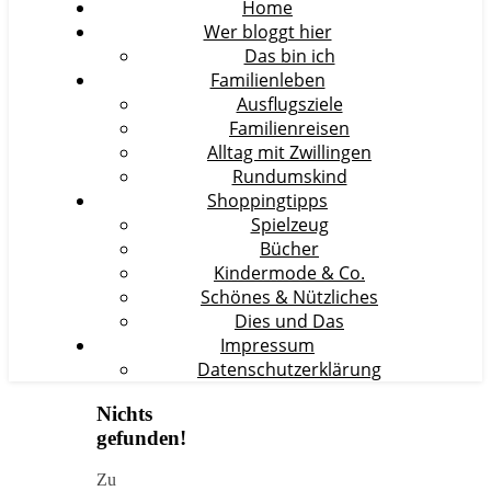
Home
Wer bloggt hier
Das bin ich
Familienleben
Ausflugsziele
Familienreisen
Alltag mit Zwillingen
Rundumskind
Shoppingtipps
Spielzeug
Bücher
Kindermode & Co.
Schönes & Nützliches
Dies und Das
Impressum
Datenschutzerklärung
Nichts
gefunden!
Zu