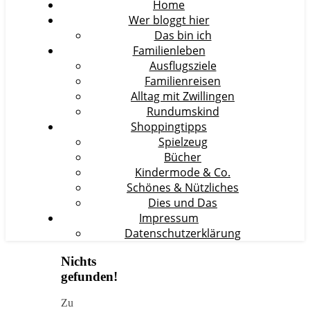
Home
Wer bloggt hier
Das bin ich
Familienleben
Ausflugsziele
Familienreisen
Alltag mit Zwillingen
Rundumskind
Shoppingtipps
Spielzeug
Bücher
Kindermode & Co.
Schönes & Nützliches
Dies und Das
Impressum
Datenschutzerklärung
Nichts
gefunden!
Zu