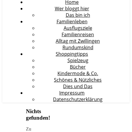
Home
Wer bloggt hier
Das bin ich
Familienleben
Ausflugsziele
Familienreisen
Alltag mit Zwillingen
Rundumskind
Shoppingtipps
Spielzeug
Bücher
Kindermode & Co.
Schönes & Nützliches
Dies und Das
Impressum
Datenschutzerklärung
Nichts
gefunden!
Zu