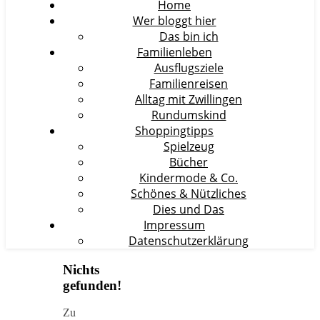
Home
Wer bloggt hier
Das bin ich
Familienleben
Ausflugsziele
Familienreisen
Alltag mit Zwillingen
Rundumskind
Shoppingtipps
Spielzeug
Bücher
Kindermode & Co.
Schönes & Nützliches
Dies und Das
Impressum
Datenschutzerklärung
Nichts
gefunden!
Zu