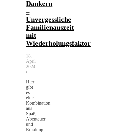
Dankern
–
Unvergessliche
Familienauszeit
mit
Wiederholungsfaktor
18.
April
2024
/
Hier
gibt
es
eine
Kombination
aus
Spaß,
Abenteuer
und
Erholung