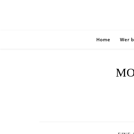
Home
Wer b
MO