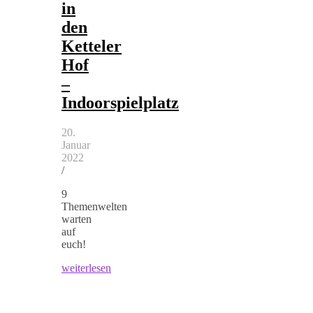
in
den
Ketteler
Hof
–
Indoorspielplatz
20.
Januar
2022
/
9
Themenwelten
warten
auf
euch!
weiterlesen