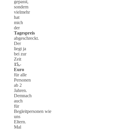
gepasst,
sondern
vielmehr
hat
mich
der
Tagespreis
abgeschreckt.
Der
liegt ja
bei zur
Zeit
15,-
Euro
für alle
Personen
ab 2
Jahren.
Demnach
auch
für
Begleitpersonen wie
uns
Eltern.
Mal