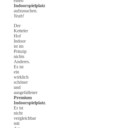
einen
Indoorspielplatz
aufzusuchen.
Yeah!
Der
Ketteler
Hof
Indoor
ist im
Prinzip
nichts
Anderes.
Es ist
ein
wirklich
schöner
und
ausgefallener
Premium
Indoorspielplatz
.
Er ist
nicht
vergleichbar
mit