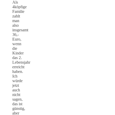
Als
4köpfige
Familie
zahlt
man
also
insgesamt
36,-
Euro,
wenn
die
Kinder
das 2.
Lebensjahr
erreicht
haben.
Ich
würde
jetzt
auch
nicht
sagen,
das ist
günstig,
aber