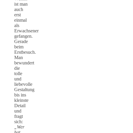
ist man
auch
erst
einmal
als
Erwachsener
gefangen.
Gerade
beim
Erstbesuch.
Man
bewundert
die
tolle
und
liebevolle
Gestaltung
bis ins
kleinste
Detail
und
fragt
sich:
„Wer
hat