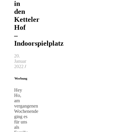
in
den
Ketteler
Hof
–
Indoorspielplatz
20.
Januar
2022
/
Werbung
Hey
Ho,
am
vergangenen
Wochenende
ging es
für uns
als