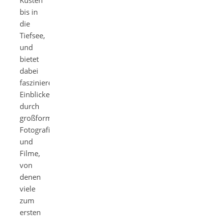
Küsten
bis in
die
Tiefsee,
und
bietet
dabei
faszinierende
Einblicke
durch
großformatige
Fotografien
und
Filme,
von
denen
viele
zum
ersten