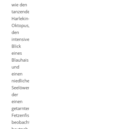
wie den
tanzenden
Harlekin-
Oktopus,
den
intensiven
Blick
eines
Blauhais
und
einen
niedlichen
Seelöwen,
der
einen
getarnten
Fetzenfisch
beobachtet,