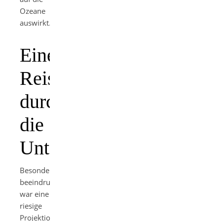
Ozeane
auswirkt.
Eine
Reise
durch
die
Unterwasserwelt
Besonders
beeindruckend
war eine
riesige
Projektion,