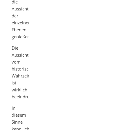
die
Aussicht
der
einzelnen
Ebenen
genießen.
Die
Aussicht
vom
historischen
Wahrzeichen
ist
wirklich
beeindruckend.
In
diesem
Sinne
kann ich