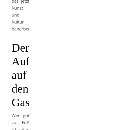
das jetzt
Kunst
und
Kultur
beherbergt.
Der
Aufstieg
auf
den
Gasometer
Wer gut
zu Fuß
ist, sollte