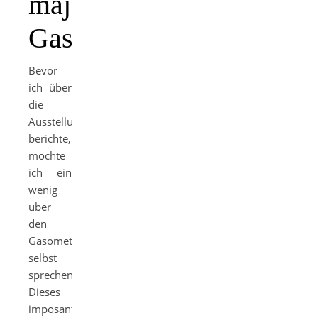
majestätische
Gasometer
Bevor
ich über
die
Ausstellung
berichte,
möchte
ich ein
wenig
über
den
Gasometer
selbst
sprechen.
Dieses
imposante