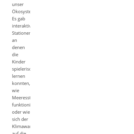
unser
Ökosystem.
Es gab
interaktive
Stationen,
an
denen
die
Kinder
spielerisch
lernen
konnten,
wie
Meeresströmungen
funktionieren
oder wie
sich der
Klimawandel
auf die