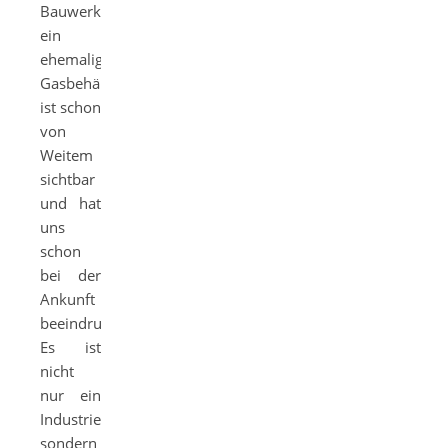
Bauwerk,
ein
ehemaliger
Gasbehälter,
ist schon
von
Weitem
sichtbar
und hat
uns
schon
bei der
Ankunft
beeindruckt.
Es ist
nicht
nur ein
Industriedenkmal,
sondern