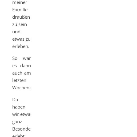
meiner
Familie
draußen
zu sein
und
etwas zu
erleben.
So war
es dann
auch am
letzten
Wochenende!
Da
haben
wir etwas
ganz
Besonderes
erlebt: