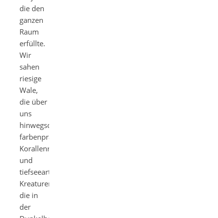
die den
ganzen
Raum
erfüllte.
Wir
sahen
riesige
Wale,
die über
uns
hinwegschwammen,
farbenprächtige
Korallenriffe
und
tiefseeartige
Kreaturen,
die in
der