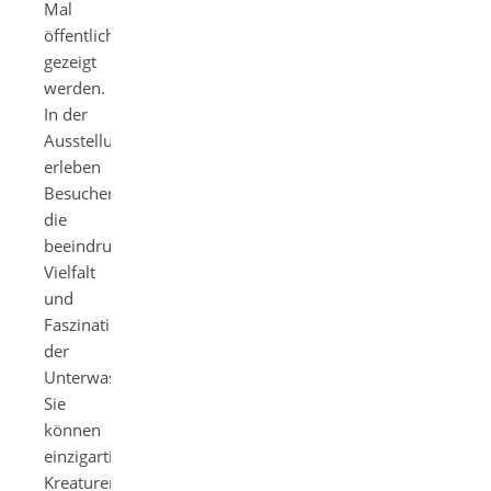
Mal
öffentlich
gezeigt
werden.
In der
Ausstellung
erleben
Besucher
die
beeindruckende
Vielfalt
und
Faszination
der
Unterwasserwelt.
Sie
können
einzigartige
Kreaturen