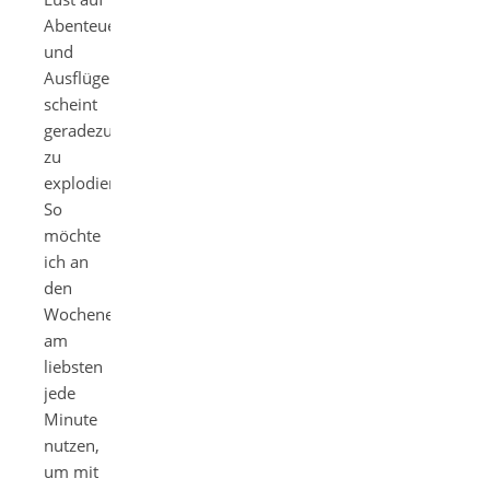
Abenteuer
und
Ausflüge
scheint
geradezu
zu
explodieren.
So
möchte
ich an
den
Wochenenden
am
liebsten
jede
Minute
nutzen,
um mit