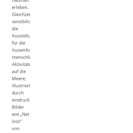
hautnah
erleben.
Gleichzeitig
sensibilisiert
die
Ausstellung
für die
Auswirkungen
menschlicher
Aktivitäten
auf die
Meere,
illustriert
durch
eindrucksvolle
Bilder
wie „Net
loss“
von