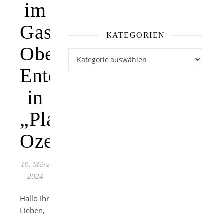
im
Gasometer
KATEGORIEN
Oberhausen:
Kategorien
Entdeckungstour
in
„Planet
Ozean“
19. März
2024
Hallo Ihr
Lieben,