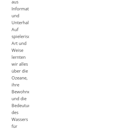
aus
Information
und
Unterhaltung.
Auf
spielerische
Art und
Weise
lernten
wir alles
über die
Ozeane,
ihre
Bewohner
und die
Bedeutung
des
Wassers
für