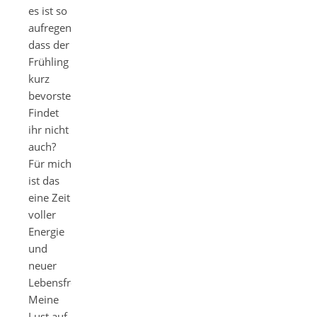
es ist so
aufregend,
dass der
Frühling
kurz
bevorsteht!
Findet
ihr nicht
auch?
Für mich
ist das
eine Zeit
voller
Energie
und
neuer
Lebensfreude.
Meine
Lust auf