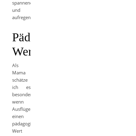
spannend
und
aufregend.
Pädagogischer
Wert
Als
Mama
schätze
ich es
besonders,
wenn
Ausflüge
einen
pädagogischen
Wert