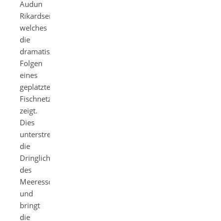
Audun
Rikardsen,
welches
die
dramatischen
Folgen
eines
geplatzten
Fischnetzes
zeigt.
Dies
unterstreicht
die
Dringlichkeit
des
Meeresschutzes
und
bringt
die