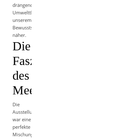
drängenden
Umweltthemen
unserem
Bewusstsein
näher.
Die
Faszination
des
Meeres
Die
Ausstellung
war eine
perfekte
Mischung