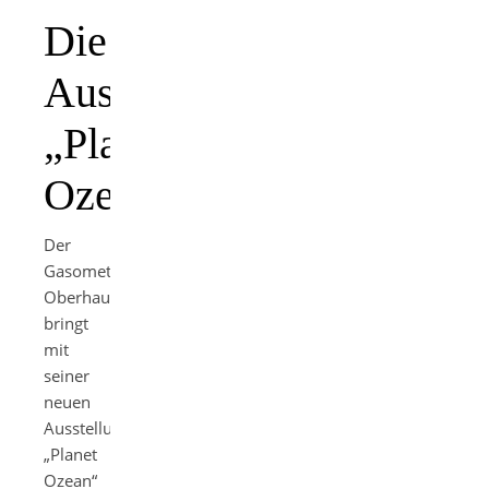
Die
Ausstellung
„Planet
Ozean“
Der
Gasometer
Oberhausen
bringt
mit
seiner
neuen
Ausstellung
„Planet
Ozean“