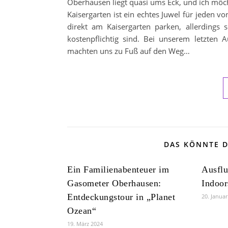
Oberhausen liegt quasi ums Eck, und ich möch
Kaisergarten ist ein echtes Juwel für jeden von
direkt am Kaisergarten parken, allerdings
kostenpflichtig sind. Bei unserem letzten
machten uns zu Fuß auf den Weg…
DAS KÖNNTE D
Ein Familienabenteuer im
Ausflu
Gasometer Oberhausen:
Indoor
Entdeckungstour in „Planet
20. Janua
Ozean“
19. März 2024