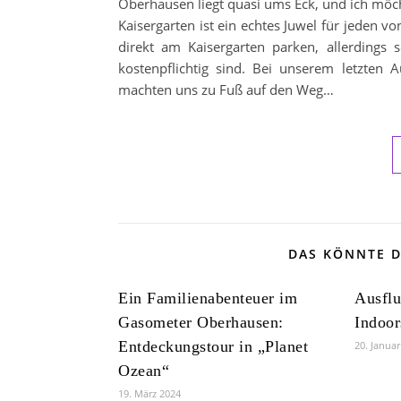
Oberhausen liegt quasi ums Eck, und ich möch
Kaisergarten ist ein echtes Juwel für jeden von
direkt am Kaisergarten parken, allerdings
kostenpflichtig sind. Bei unserem letzten
machten uns zu Fuß auf den Weg…
DAS KÖNNTE D
Ein Familienabenteuer im
Ausflu
Gasometer Oberhausen:
Indoor
Entdeckungstour in „Planet
20. Janua
Ozean“
19. März 2024