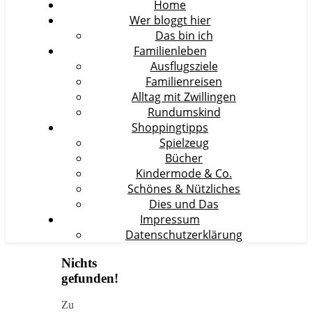
Home
Wer bloggt hier
Das bin ich
Familienleben
Ausflugsziele
Familienreisen
Alltag mit Zwillingen
Rundumskind
Shoppingtipps
Spielzeug
Bücher
Kindermode & Co.
Schönes & Nützliches
Dies und Das
Impressum
Datenschutzerklärung
Nichts
gefunden!
Zu