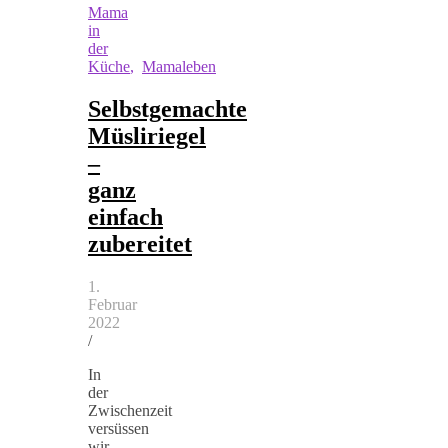
Mama
in
der
Küche
,
Mamaleben
Selbstgemachte
Müsliriegel
–
ganz
einfach
zubereitet
1.
Februar
2022
/
In
der
Zwischenzeit
versüssen
wir