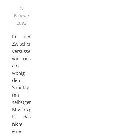
1.
Februar
2022
In der
Zwischenzeit
versüssen
wir uns
ein
wenig
den
Sonntag
mit
selbstgemachten
Müsliriegeln.
Ist das
nicht
eine