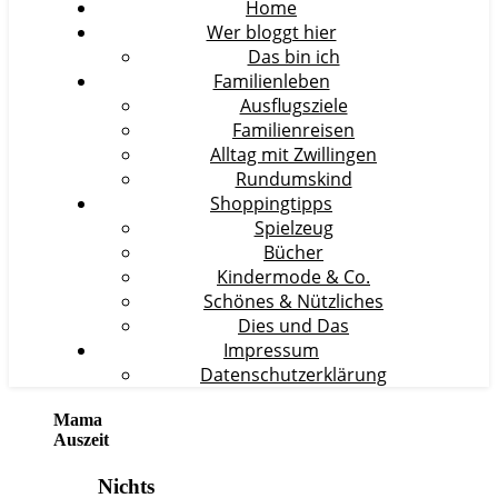
Home
Wer bloggt hier
Das bin ich
Familienleben
Ausflugsziele
Familienreisen
Alltag mit Zwillingen
Rundumskind
Shoppingtipps
Spielzeug
Bücher
Kindermode & Co.
Schönes & Nützliches
Dies und Das
Impressum
Datenschutzerklärung
Mama
Auszeit
Nichts